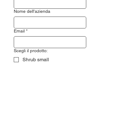
Nome dell'azienda
Email
*
Scegli il prodotto:
Shrub small
Shrub medium
Shrub large
Telefono
*
Messaggio